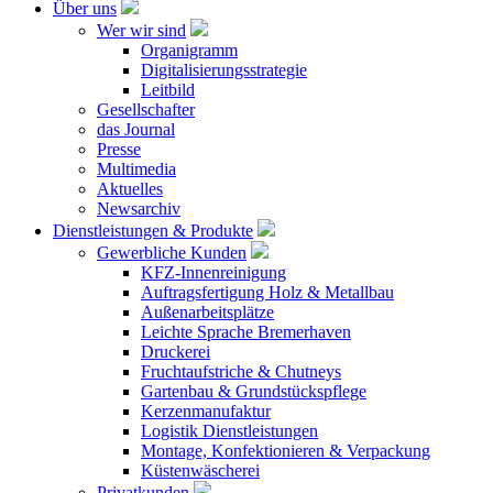
Über uns
Wer wir sind
Organigramm
Digitalisierungsstrategie
Leitbild
Gesellschafter
das Journal
Presse
Multimedia
Aktuelles
Newsarchiv
Dienstleistungen & Produkte
Gewerbliche Kunden
KFZ-Innenreinigung
Auftragsfertigung Holz & Metallbau
Außenarbeitsplätze
Leichte Sprache Bremerhaven
Druckerei
Fruchtaufstriche & Chutneys
Gartenbau & Grundstückspflege
Kerzenmanufaktur
Logistik Dienstleistungen
Montage, Konfektionieren & Verpackung
Küstenwäscherei
Privatkunden