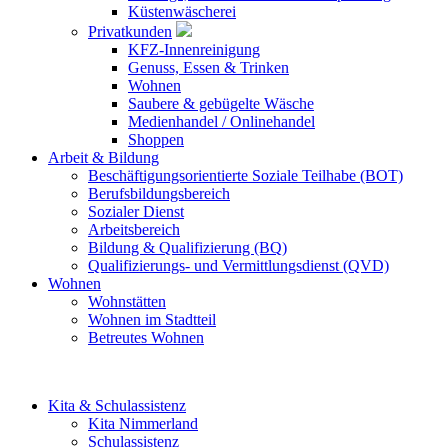
Küstenwäscherei
Privatkunden
KFZ-Innenreinigung
Genuss, Essen & Trinken
Wohnen
Saubere & gebügelte Wäsche
Medienhandel / Onlinehandel
Shoppen
Arbeit & Bildung
Beschäftigungsorientierte Soziale Teilhabe (BOT)
Berufsbildungsbereich
Sozialer Dienst
Arbeitsbereich
Bildung & Qualifizierung (BQ)
Qualifizierungs- und Vermittlungsdienst (QVD)
Wohnen
Wohnstätten
Wohnen im Stadtteil
Betreutes Wohnen
Kita & Schulassistenz
Kita Nimmerland
Schulassistenz