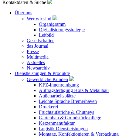
Kontaktdaten & Suche
Über uns
Wer wir sind
Organigramm
Digitalisierungsstrategie
Leitbild
Gesellschafter
das Journal
Presse
Multimedia
Aktuelles
Newsarchiv
Dienstleistungen & Produkte
Gewerbliche Kunden
KFZ-Innenreinigung
Auftragsfertigung Holz & Metallbau
Außenarbeitsplätze
Leichte Sprache Bremerhaven
Druckerei
Fruchtaufstriche & Chutneys
Gartenbau & Grundstückspflege
Kerzenmanufaktur
Logistik Dienstleistungen
Montage, Konfektionieren & Verpackung