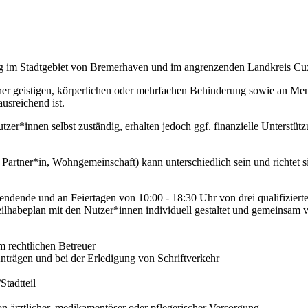
g im Stadtgebiet von Bremerhaven und im angrenzenden Landkreis Cu
er geistigen, körperlichen oder mehrfachen Behinderung sowie an Mens
usreichend ist.
r*innen selbst zuständig, erhalten jedoch ggf. finanzielle Unterstütz
tner*in, Wohngemeinschaft) kann unterschiedlich sein und richtet 
dende und an Feiertagen von 10:00 - 18:30 Uhr von drei qualifiziert
ilhabeplan mit den Nutzer*innen individuell gestaltet und gemeinsam 
m rechtlichen Betreuer
nträgen und bei der Erledigung von Schriftverkehr
Stadtteil
on ärztlicher, medikamentöser oder pflegerischer Versorgung