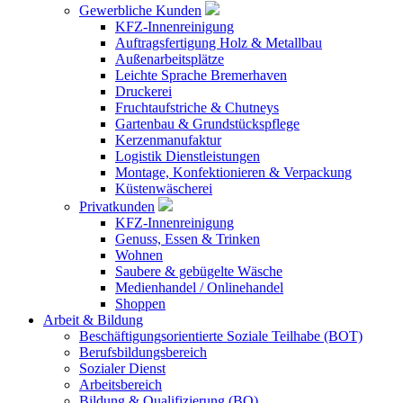
Gewerbliche Kunden
KFZ-Innenreinigung
Auftragsfertigung Holz & Metallbau
Außenarbeitsplätze
Leichte Sprache Bremerhaven
Druckerei
Fruchtaufstriche & Chutneys
Gartenbau & Grundstückspflege
Kerzenmanufaktur
Logistik Dienstleistungen
Montage, Konfektionieren & Verpackung
Küstenwäscherei
Privatkunden
KFZ-Innenreinigung
Genuss, Essen & Trinken
Wohnen
Saubere & gebügelte Wäsche
Medienhandel / Onlinehandel
Shoppen
Arbeit & Bildung
Beschäftigungsorientierte Soziale Teilhabe (BOT)
Berufsbildungsbereich
Sozialer Dienst
Arbeitsbereich
Bildung & Qualifizierung (BQ)