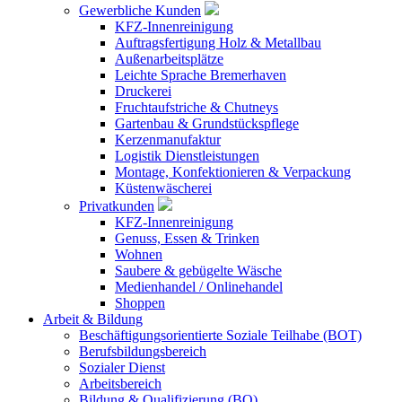
Gewerbliche Kunden
KFZ-Innenreinigung
Auftragsfertigung Holz & Metallbau
Außenarbeitsplätze
Leichte Sprache Bremerhaven
Druckerei
Fruchtaufstriche & Chutneys
Gartenbau & Grundstückspflege
Kerzenmanufaktur
Logistik Dienstleistungen
Montage, Konfektionieren & Verpackung
Küstenwäscherei
Privatkunden
KFZ-Innenreinigung
Genuss, Essen & Trinken
Wohnen
Saubere & gebügelte Wäsche
Medienhandel / Onlinehandel
Shoppen
Arbeit & Bildung
Beschäftigungsorientierte Soziale Teilhabe (BOT)
Berufsbildungsbereich
Sozialer Dienst
Arbeitsbereich
Bildung & Qualifizierung (BQ)