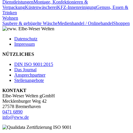
Dienstleistungen
Montage, Konfektionieren &
Verpackung
Küstenwäscherei
KFZ-Innenreinigung
Genuss, Essen &
Trinken
Wohnen
Saubere & gebügelte Wäsche
Medienhandel / Onlinehandel
Shoppen
Datenschutz
Impressum
NÜTZLICHES
DIN ISO 9001:2015
Das Journal
Ansprechpartner
Stellenangebote
KONTAKT
Elbe-Weser Welten gGmbH
Mecklenburger Weg 42
27578 Bremerhaven
0471 6890
info@eww.de