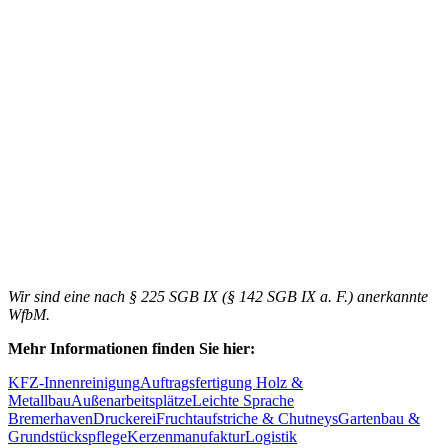
Wir sind eine nach § 225 SGB IX (§ 142 SGB IX a. F.) anerkannte
WfbM.
Mehr Informationen finden Sie hier:
KFZ-Innenreinigung
Auftragsfertigung Holz &
Metallbau
Außenarbeitsplätze
Leichte Sprache
Bremerhaven
Druckerei
Fruchtaufstriche & Chutneys
Gartenbau &
Grundstückspflege
Kerzenmanufaktur
Logistik