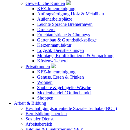
Gewerbliche Kunden
KFZ-Innenreinigung
Auftragsfertigung Holz & Metallbau
Außenarbeitsplätze
Leichte Sprache Bremerhaven
Druckerei
Fruchtaufstriche & Chutneys
Gartenbau & Grundstückspflege
Kerzenmanufaktur
Logistik Dienstleistungen
Montage, Konfektionieren & Verpackung
Küstenwäscherei
Privatkunden
KFZ-Innenreinigung
Genuss, Essen & Trinken
Wohnen
Saubere & gebügelte Wäsche
Medienhandel / Onlinehandel
Shoppen
Arbeit & Bildung
Beschäftigungsorientierte Soziale Teilhabe (BOT)
Berufsbildungsbereich
Sozialer Dienst
Arbeitsbereich
Bildung & Qualifizierung (BQ)