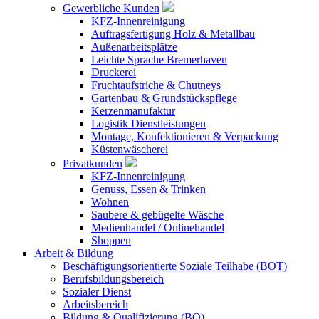
Gewerbliche Kunden
KFZ-Innenreinigung
Auftragsfertigung Holz & Metallbau
Außenarbeitsplätze
Leichte Sprache Bremerhaven
Druckerei
Fruchtaufstriche & Chutneys
Gartenbau & Grundstückspflege
Kerzenmanufaktur
Logistik Dienstleistungen
Montage, Konfektionieren & Verpackung
Küstenwäscherei
Privatkunden
KFZ-Innenreinigung
Genuss, Essen & Trinken
Wohnen
Saubere & gebügelte Wäsche
Medienhandel / Onlinehandel
Shoppen
Arbeit & Bildung
Beschäftigungsorientierte Soziale Teilhabe (BOT)
Berufsbildungsbereich
Sozialer Dienst
Arbeitsbereich
Bildung & Qualifizierung (BQ)