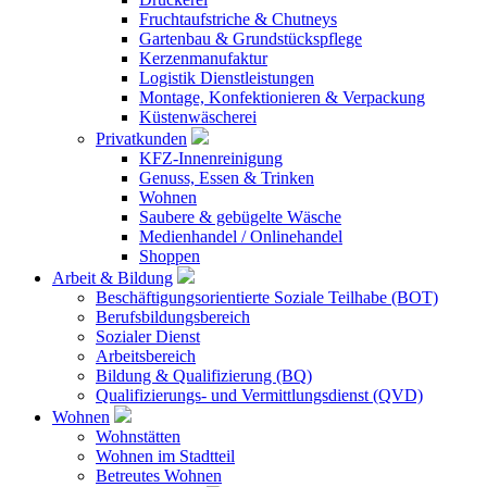
Fruchtaufstriche & Chutneys
Gartenbau & Grundstückspflege
Kerzenmanufaktur
Logistik Dienstleistungen
Montage, Konfektionieren & Verpackung
Küstenwäscherei
Privatkunden
KFZ-Innenreinigung
Genuss, Essen & Trinken
Wohnen
Saubere & gebügelte Wäsche
Medienhandel / Onlinehandel
Shoppen
Arbeit & Bildung
Beschäftigungsorientierte Soziale Teilhabe (BOT)
Berufsbildungsbereich
Sozialer Dienst
Arbeitsbereich
Bildung & Qualifizierung (BQ)
Qualifizierungs- und Vermittlungsdienst (QVD)
Wohnen
Wohnstätten
Wohnen im Stadtteil
Betreutes Wohnen