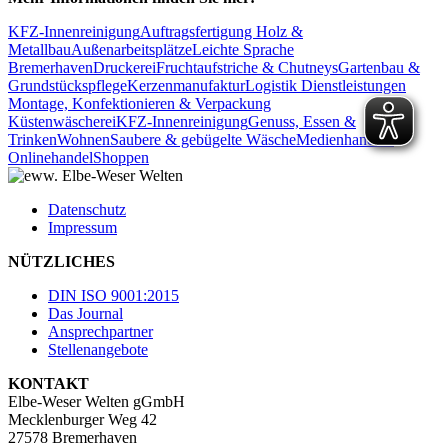
KFZ-Innenreinigung
Auftragsfertigung Holz &
Metallbau
Außenarbeitsplätze
Leichte Sprache
Bremerhaven
Druckerei
Fruchtaufstriche & Chutneys
Gartenbau &
Grundstückspflege
Kerzenmanufaktur
Logistik Dienstleistungen
Montage, Konfektionieren & Verpackung
Küstenwäscherei
KFZ-Innenreinigung
Genuss, Essen &
Trinken
Wohnen
Saubere & gebügelte Wäsche
Medienhandel /
Onlinehandel
Shoppen
Datenschutz
Impressum
NÜTZLICHES
DIN ISO 9001:2015
Das Journal
Ansprechpartner
Stellenangebote
KONTAKT
Elbe-Weser Welten gGmbH
Mecklenburger Weg 42
27578 Bremerhaven