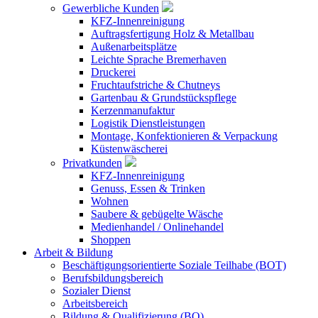
Gewerbliche Kunden
KFZ-Innenreinigung
Auftragsfertigung Holz & Metallbau
Außenarbeitsplätze
Leichte Sprache Bremerhaven
Druckerei
Fruchtaufstriche & Chutneys
Gartenbau & Grundstückspflege
Kerzenmanufaktur
Logistik Dienstleistungen
Montage, Konfektionieren & Verpackung
Küstenwäscherei
Privatkunden
KFZ-Innenreinigung
Genuss, Essen & Trinken
Wohnen
Saubere & gebügelte Wäsche
Medienhandel / Onlinehandel
Shoppen
Arbeit & Bildung
Beschäftigungsorientierte Soziale Teilhabe (BOT)
Berufsbildungsbereich
Sozialer Dienst
Arbeitsbereich
Bildung & Qualifizierung (BQ)