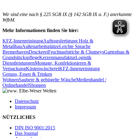
Wir sind eine nach § 225 SGB IX (§ 142 SGB IX a. F.) anerkannte
WfbM.
Mehr Informationen finden Sie hier:
KFZ-Innenreinigung
Auftragsfertigung Holz &
Metallbau
Außenarbeitsplätze
Leichte Sprache
Bremerhaven
Druckerei
Fruchtaufstriche & Chutneys
Gartenbau &
Grundstückspflege
Kerzenmanufaktur
Logistik
Dienstleistungen
Montage, Konfektionieren &
Verpackung
Küstenwäscherei
KFZ-Innenreinigung
Genuss, Essen & Trinken
Wohnen
Saubere & gebügelte Wäsche
Medienhandel /
Onlinehandel
Shoppen
Datenschutz
Impressum
NÜTZLICHES
DIN ISO 9001:2015
Das Journal