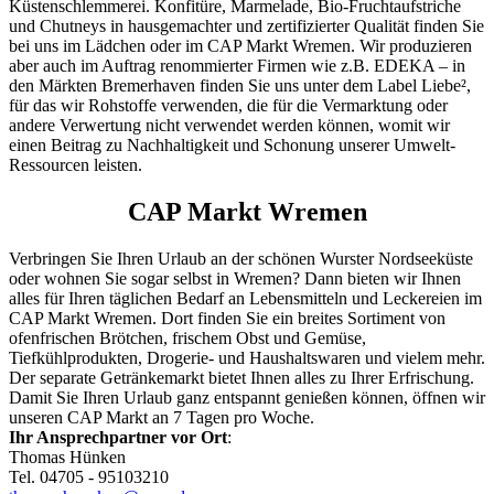
Küstenschlemmerei. Konfitüre, Marmelade, Bio-Fruchtaufstriche
und Chutneys in hausgemachter und zertifizierter Qualität finden Sie
bei uns im Lädchen oder im CAP Markt Wremen. Wir produzieren
aber auch im Auftrag renommierter Firmen wie z.B. EDEKA – in
den Märkten Bremerhaven finden Sie uns unter dem Label Liebe²,
für das wir Rohstoffe verwenden, die für die Vermarktung oder
andere Verwertung nicht verwendet werden können, womit wir
einen Beitrag zu Nachhaltigkeit und Schonung unserer Umwelt-
Ressourcen leisten.
CAP Markt Wremen
Verbringen Sie Ihren Urlaub an der schönen Wurster Nordseeküste
oder wohnen Sie sogar selbst in Wremen? Dann bieten wir Ihnen
alles für Ihren täglichen Bedarf an Lebensmitteln und Leckereien im
CAP Markt Wremen. Dort finden Sie ein breites Sortiment von
ofenfrischen Brötchen, frischem Obst und Gemüse,
Tiefkühlprodukten, Drogerie- und Haushaltswaren und vielem mehr.
Der separate Getränkemarkt bietet Ihnen alles zu Ihrer Erfrischung.
Damit Sie Ihren Urlaub ganz entspannt genießen können, öffnen wir
unseren CAP Markt an 7 Tagen pro Woche.
Ihr Ansprechpartner vor Ort
:
Thomas Hünken
Tel. 04705 - 95103210