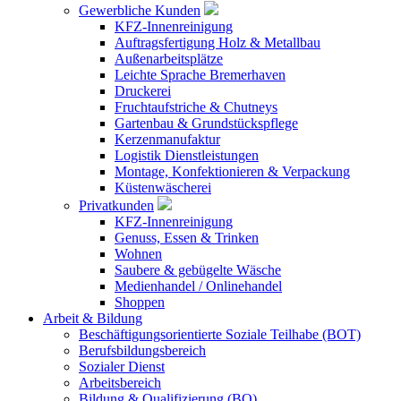
Gewerbliche Kunden
KFZ-Innenreinigung
Auftragsfertigung Holz & Metallbau
Außenarbeitsplätze
Leichte Sprache Bremerhaven
Druckerei
Fruchtaufstriche & Chutneys
Gartenbau & Grundstückspflege
Kerzenmanufaktur
Logistik Dienstleistungen
Montage, Konfektionieren & Verpackung
Küstenwäscherei
Privatkunden
KFZ-Innenreinigung
Genuss, Essen & Trinken
Wohnen
Saubere & gebügelte Wäsche
Medienhandel / Onlinehandel
Shoppen
Arbeit & Bildung
Beschäftigungsorientierte Soziale Teilhabe (BOT)
Berufsbildungsbereich
Sozialer Dienst
Arbeitsbereich
Bildung & Qualifizierung (BQ)