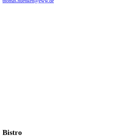
thomas.huenken@eww.de
Bistro