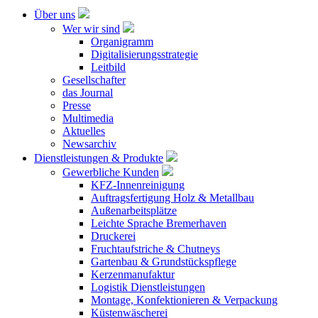
Über uns
Wer wir sind
Organigramm
Digitalisierungsstrategie
Leitbild
Gesellschafter
das Journal
Presse
Multimedia
Aktuelles
Newsarchiv
Dienstleistungen & Produkte
Gewerbliche Kunden
KFZ-Innenreinigung
Auftragsfertigung Holz & Metallbau
Außenarbeitsplätze
Leichte Sprache Bremerhaven
Druckerei
Fruchtaufstriche & Chutneys
Gartenbau & Grundstückspflege
Kerzenmanufaktur
Logistik Dienstleistungen
Montage, Konfektionieren & Verpackung
Küstenwäscherei