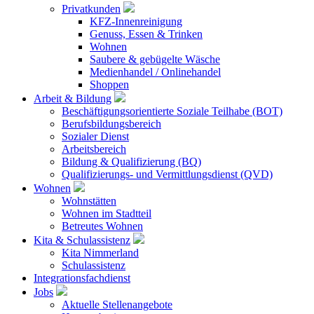
Privatkunden
KFZ-Innenreinigung
Genuss, Essen & Trinken
Wohnen
Saubere & gebügelte Wäsche
Medienhandel / Onlinehandel
Shoppen
Arbeit & Bildung
Beschäftigungsorientierte Soziale Teilhabe (BOT)
Berufsbildungsbereich
Sozialer Dienst
Arbeitsbereich
Bildung & Qualifizierung (BQ)
Qualifizierungs- und Vermittlungsdienst (QVD)
Wohnen
Wohnstätten
Wohnen im Stadtteil
Betreutes Wohnen
Kita & Schulassistenz
Kita Nimmerland
Schulassistenz
Integrationsfachdienst
Jobs
Aktuelle Stellenangebote