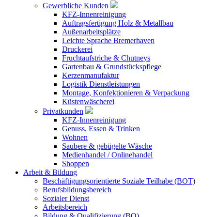
Gewerbliche Kunden
KFZ-Innenreinigung
Auftragsfertigung Holz & Metallbau
Außenarbeitsplätze
Leichte Sprache Bremerhaven
Druckerei
Fruchtaufstriche & Chutneys
Gartenbau & Grundstückspflege
Kerzenmanufaktur
Logistik Dienstleistungen
Montage, Konfektionieren & Verpackung
Küstenwäscherei
Privatkunden
KFZ-Innenreinigung
Genuss, Essen & Trinken
Wohnen
Saubere & gebügelte Wäsche
Medienhandel / Onlinehandel
Shoppen
Arbeit & Bildung
Beschäftigungsorientierte Soziale Teilhabe (BOT)
Berufsbildungsbereich
Sozialer Dienst
Arbeitsbereich
Bildung & Qualifizierung (BQ)